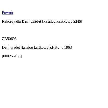
Powrót
Rekordy dla
Denʹ grâdet [katalog kartkowy ZHS]
ZB50698
Denʹ grâdet [katalog kartkowy ZHS]. - , 1963
[000265150]