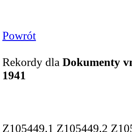
Powrót
Rekordy dla
Dokumenty vne
1941
Z105449.1 Z105449.2 Z10