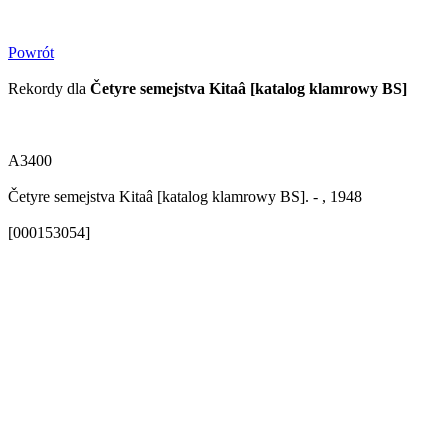
Powrót
Rekordy dla
Četyre semejstva Kitaâ [katalog klamrowy BS]
A3400
Četyre semejstva Kitaâ [katalog klamrowy BS]. - , 1948
[000153054]