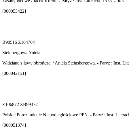
Zasady ideowe / Jacek Kuroń. - Paryż : Inst. Literacki, 1978. - 90 s.
[000053422]
B90516 Z104764
Steinbergowa Aniela
Widziane z ławy obrończej / Aniela Steinsbergowa. - Paryż : Inst. Lit
[000042151]
Z106872 ZB99372
Polskie Porozumienie Niepodległościowe PPN. - Paryż : Inst. Literack
[000051374]