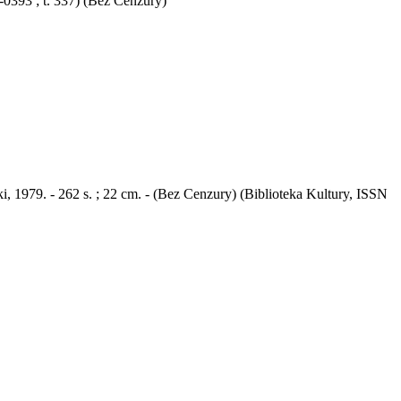
6-0393 ; t. 337) (Bez Cenzury)
i, 1979. - 262 s. ; 22 cm. - (Bez Cenzury) (Biblioteka Kultury, ISSN