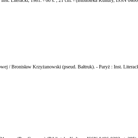
Inst. Literacki, 1981. - 66 s. ; 21 cm. - (Biblioteka Kultury, ISSN 040
j / Bronisław Krzyżanowski (pseud. Bałtruk). - Paryż : Inst. Literack