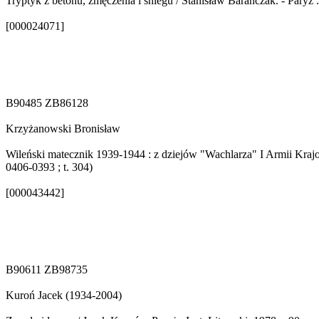
Tryptyk z betonu, zmęczenia i śniegu / Stanisław Barańczak. - Paryż : 
[000024071]
B90485 ZB86128
Krzyżanowski Bronisław
Wileński matecznik 1939-1944 : z dziejów "Wachlarza" I Armii Krajowe
0406-0393 ; t. 304)
[000043442]
B90611 ZB98735
Kuroń Jacek (1934-2004)