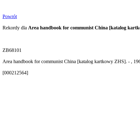
Powrót
Rekordy dla
Area handbook for communist China [katalog kart
ZB68101
Area handbook for communist China [katalog kartkowy ZHS]. - , 19
[000212564]