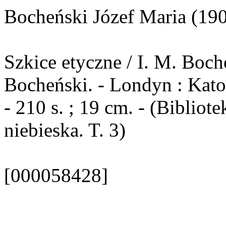
Bocheński Józef Maria (19
Szkice etyczne / I. M. Boch
Bocheński. - Londyn : Kato
- 210 s. ; 19 cm. - (Bibliote
niebieska. T. 3)
[000058428]