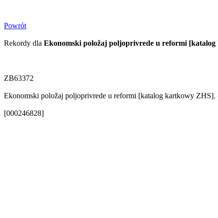
Powrót
Rekordy dla
Ekonomski položaj poljoprivrede u reformi [katalo
ZB63372
Ekonomski položaj poljoprivrede u reformi [katalog kartkowy ZHS]. 
[000246828]