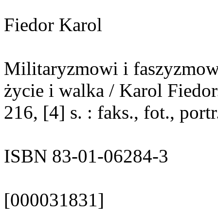
Fiedor Karol
Militaryzmowi i faszyzmowi 
życie i walka / Karol Fiedo
216, [4] s. : faks., fot., port
ISBN 83-01-06284-3
[000031831]