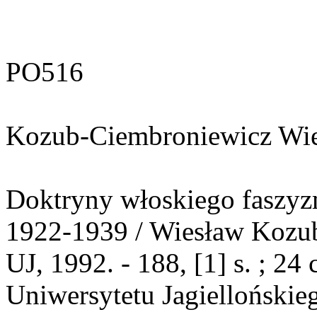
PO516
Kozub-Ciembroniewicz Wi
Doktryny włoskiego faszyz
1922-1939 / Wiesław Kozub
UJ, 1992. - 188, [1] s. ; 2
Uniwersytetu Jagiellońskie