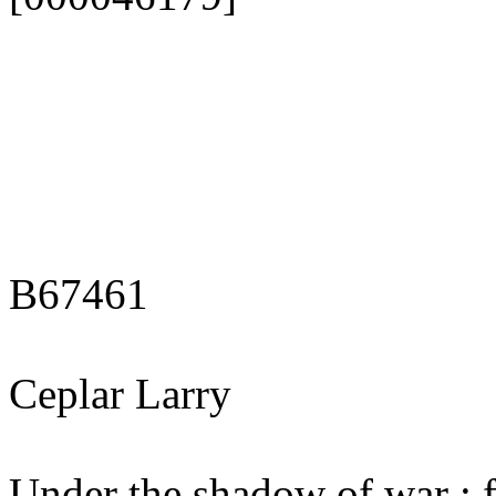
B67461
Ceplar Larry
Under the shadow of war : f