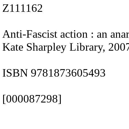
Z111162
Anti-Fascist action : an ana
Kate Sharpley Library, 2007. 
ISBN 9781873605493
[000087298]