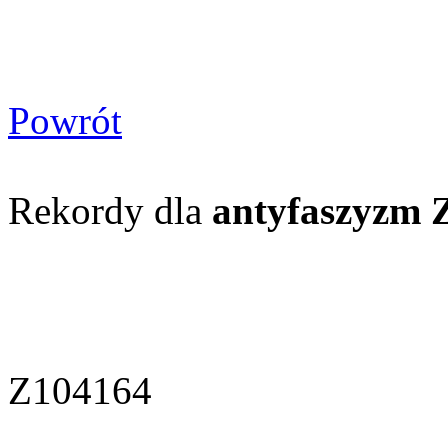
Powrót
Rekordy dla
antyfaszyzm Z
Z104164