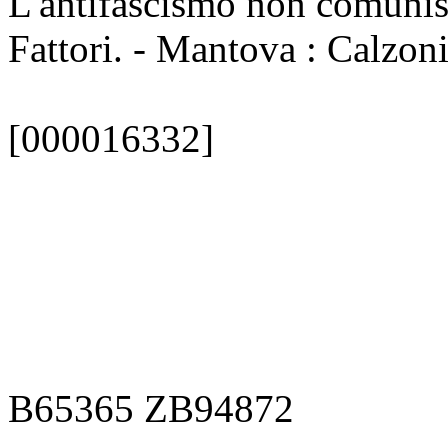
L'antifascismo non comunis
Fattori. - Mantova : Calzoni
[000016332]
B65365 ZB94872