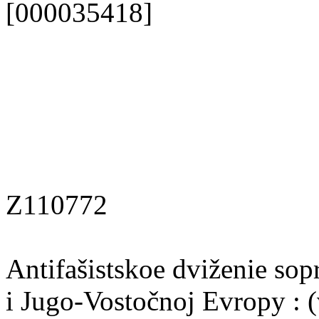
[000035418]
Z110772
Antifašistskoe dviženie sopr
i Jugo-Vostočnoj Evropy : 