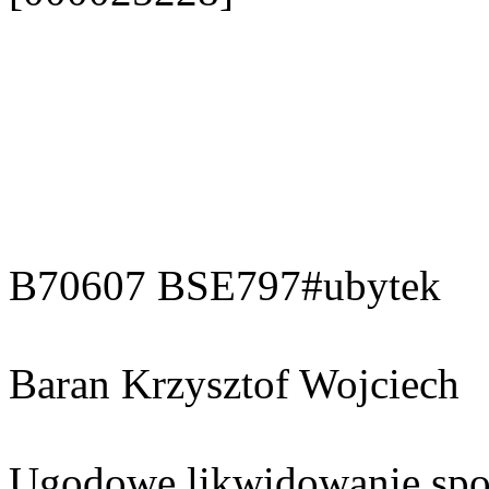
B70607 BSE797#ubytek
Baran Krzysztof Wojciech
Ugodowe likwidowanie spor