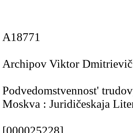
A18771
Archipov Viktor Dmitrievič
Podvedomstvennost' trudovy
Moskva : Juridičeskaja Liter
[000025228]