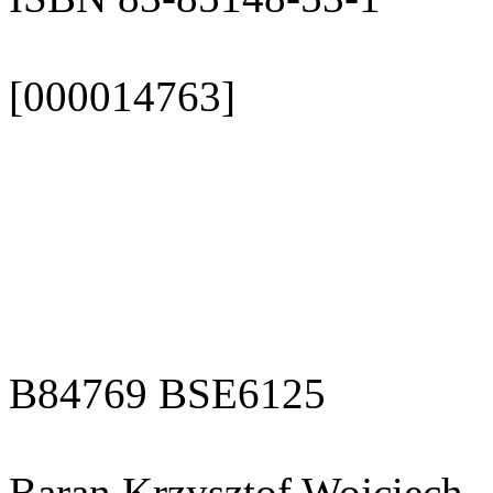
[000014763]
B84769 BSE6125
Baran Krzysztof Wojciech