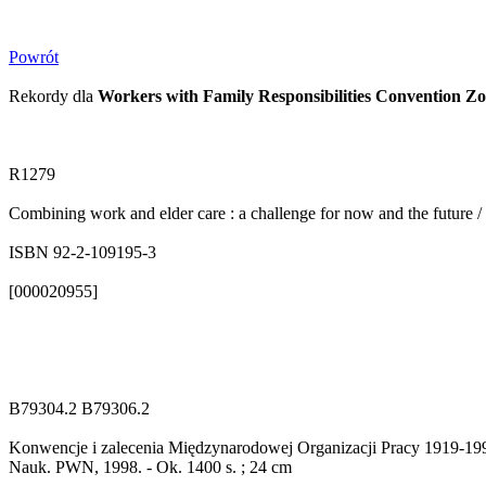
Powrót
Rekordy dla
Workers with Family Responsibilities Convention Z
R1279
Combining work and elder care : a challenge for now and the future / 
ISBN 92-2-109195-3
[000020955]
B79304.2 B79306.2
Konwencje i zalecenia Międzynarodowej Organizacji Pracy 1919-1994 
Nauk. PWN, 1998. - Ok. 1400 s. ; 24 cm