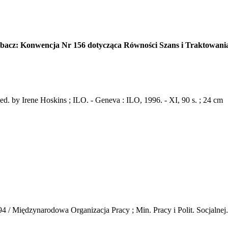
obacz: Konwencja Nr 156 dotycząca Równości Szans i Traktowania
ed. by Irene Hoskins ; ILO. - Geneva : ILO, 1996. - XI, 90 s. ; 24 cm
/ Międzynarodowa Organizacja Pracy ; Min. Pracy i Polit. Socjalnej.