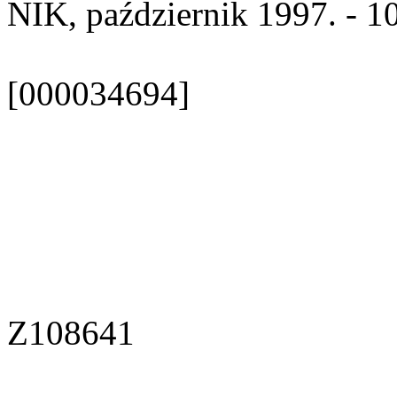
NIK, październik 1997. - 108
[000034694]
Z108641