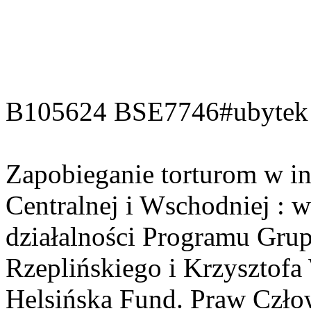
B105624 BSE7746#ubytek
Zapobieganie torturom w in
Centralnej i Wschodniej : w
działalności Programu Grup
Rzeplińskiego i Krzysztofa
Helsińska Fund. Praw Człowi