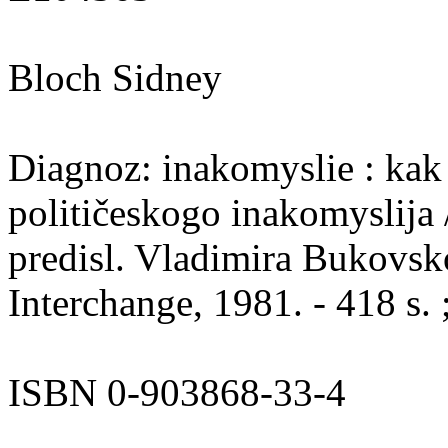
Bloch Sidney
Diagnoz: inakomyslie : kak s
političeskogo inakomyslija 
predisl. Vladimira Bukovsk
Interchange, 1981. - 418 s.
ISBN 0-903868-33-4