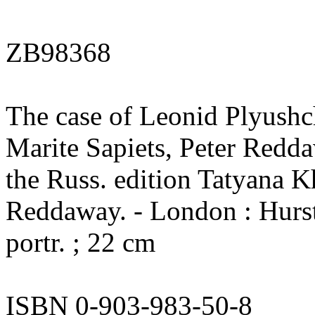
ZB98368
The case of Leonid Plyushch
Marite Sapiets, Peter Redd
the Russ. edition Tatyana K
Reddaway. - London : Hurst 
portr. ; 22 cm
ISBN 0-903-983-50-8