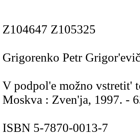
Z104647 Z105325
Grigorenko Petr Grigor'evi
V podpol'e možno vstretit' t
Moskva : Zven'ja, 1997. - 638
ISBN 5-7870-0013-7