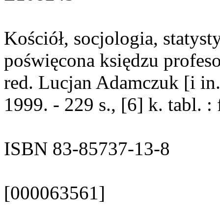
Kościół, socjologia, statyst
poświęcona księdzu profes
red. Lucjan Adamczuk [i in
1999. - 229 s., [6] k. tabl. : 
ISBN 83-85737-13-8
[000063561]