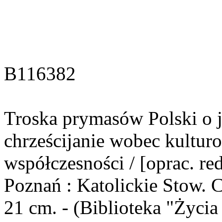
B116382
Troska prymasów Polski o j
chrześcijanie wobec kultu
współczesności / [oprac. re
Poznań : Katolickie Stow. Ci
21 cm. - (Biblioteka "Życia