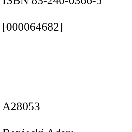
ISBN 83-240-0366-5
[000064682]
A28053