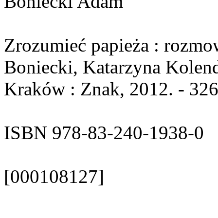
Boniecki Adam
Zrozumieć papieża : rozmow
Boniecki, Katarzyna Kolend
Kraków : Znak, 2012. - 326
ISBN 978-83-240-1938-0
[000108127]