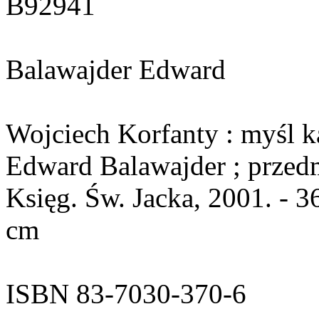
B92941
Balawajder Edward
Wojciech Korfanty : myśl ka
Edward Balawajder ; przed
Księg. Św. Jacka, 2001. - 360 
cm
ISBN 83-7030-370-6