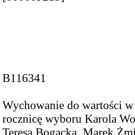
B116341
Wychowanie do wartości w n
rocznicę wyboru Karola Wojt
Teresa Bogacka, Marek Żmig