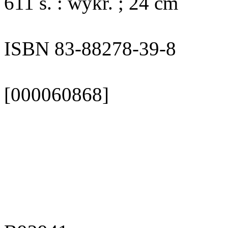
611 s. : wykr. ; 24 cm
ISBN 83-88278-39-8
[000060868]