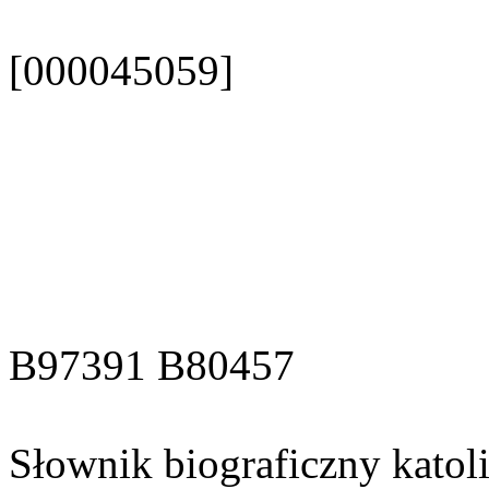
[000045059]
B97391 B80457
Słownik biograficzny katol