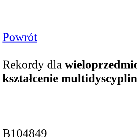
Powrót
Rekordy dla
wieloprzedmi
kształcenie multidyscypli
B104849