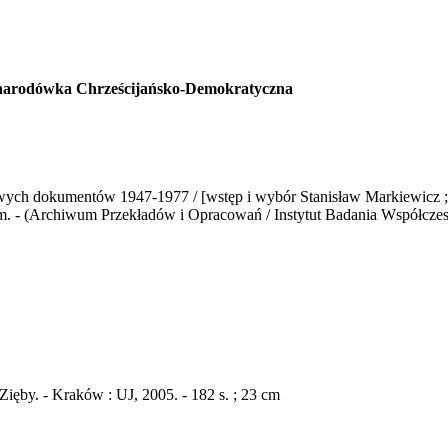
zynarodówka Chrześcijańsko-Demokratyczna
 dokumentów 1947-1977 / [wstęp i wybór Stanisław Markiewicz ; tł. z
 cm. - (Archiwum Przekładów i Opracowań / Instytut Badania Współcz
Zięby. - Kraków : UJ, 2005. - 182 s. ; 23 cm