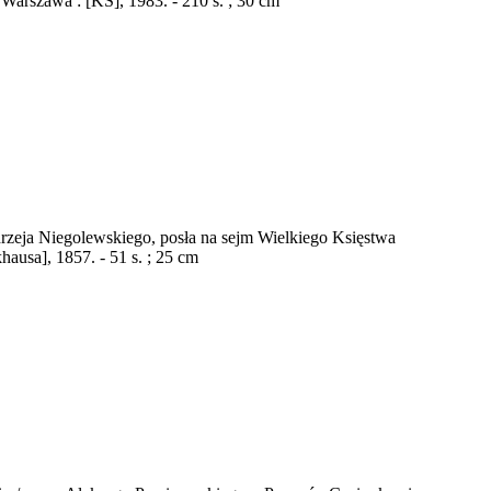
Warszawa : [KS], 1983. - 210 s. ; 30 cm
zeja Niegolewskiego, posła na sejm Wielkiego Księstwa
usa], 1857. - 51 s. ; 25 cm