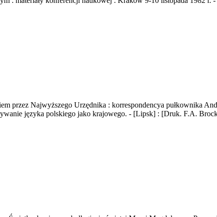
m : materiały konferencji naukowej : Kraków 9-10 listopada 1982 r. - 
em przez Najwyższego Urzędnika : korrespondencya pułkownika Andr
e języka polskiego jako krajowego. - [Lipsk] : [Druk. F.A. Brockha