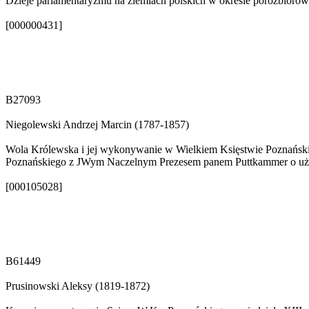
Dzieje parlamentaryzmu na ziemiach polskich w okresie porozbiorowy
[000000431]
B27093
Niegolewski Andrzej Marcin (1787-1857)
Wola Królewska i jej wykonywanie w Wielkiem Księstwie Poznański
Poznańskiego z JWym Naczelnym Prezesem panem Puttkammer o używani
[000105028]
B61449
Prusinowski Aleksy (1819-1872)