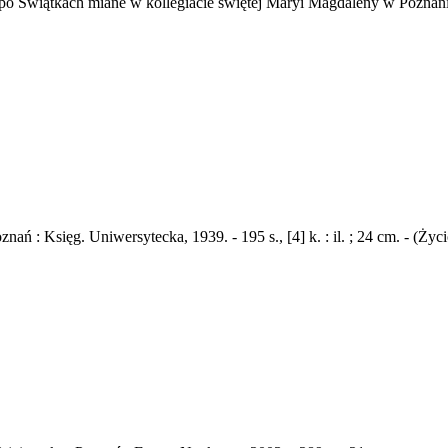
po Świątkach miane w kollegiacie świętej Maryi Magdaleny w Poznani
nań : Księg. Uniwersytecka, 1939. - 195 s., [4] k. : il. ; 24 cm. - (