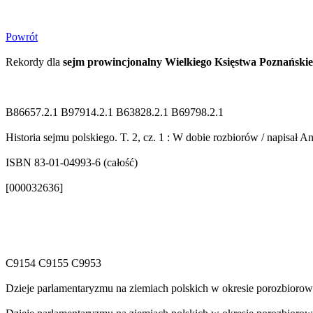
Powrót
Rekordy dla
sejm prowincjonalny Wielkiego Księstwa Poznański
B86657.2.1 B97914.2.1 B63828.2.1 B69798.2.1
Historia sejmu polskiego. T. 2, cz. 1 : W dobie rozbiorów / napisał And
ISBN 83-01-04993-6 (całość)
[000032636]
C9154 C9155 C9953
Dzieje parlamentaryzmu na ziemiach polskich w okresie porozbior