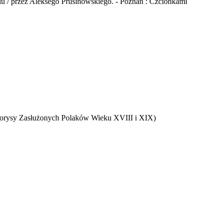
u / przez Aleksego Prusinowskiego. - Poznań : Czcionkami
Życiorysy Zasłużonych Polaków Wieku XVIII i XIX)