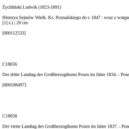
Żychliński Ludwik (1823-1891)
Historya Sejmów Wielk. Ks. Poznańskiego do r. 1847 : wraz z wstępem 
[1] s.) ; 20 cm
[000112533]
C18656
Der dritte Landtag des Großherzogthums Posen im Jahre 1834. - Pos
[000108497]
C18658
Der vierte Landtag des Großherzogthums Posen im Jahre 1837. - Pos