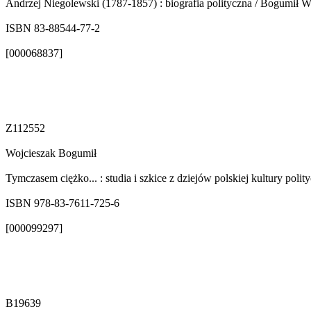
Andrzej Niegolewski (1787-1857) : biografia polityczna / Bogumił W
ISBN 83-88544-77-2
[000068837]
Z112552
Wojcieszak Bogumił
Tymczasem ciężko... : studia i szkice z dziejów polskiej kultury po
ISBN 978-83-7611-725-6
[000099297]
B19639