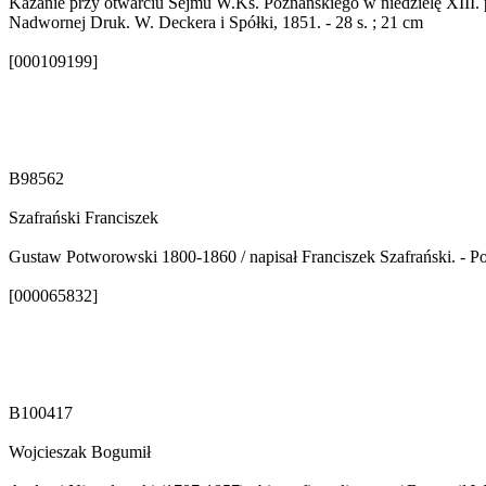
Kazanie przy otwarciu Sejmu W.Ks. Poznańskiego w niedzielę XIII. 
Nadwornej Druk. W. Deckera i Spółki, 1851. - 28 s. ; 21 cm
[000109199]
B98562
Szafrański Franciszek
Gustaw Potworowski 1800-1860 / napisał Franciszek Szafrański. - Poz
[000065832]
B100417
Wojcieszak Bogumił