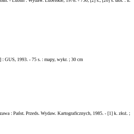
 Lublin : Wydaw. Lubelskie, 1978. - 750, [2] s., [20] s. tabl. : il.
 GUS, 1993. - 75 s. : mapy, wykr. ; 30 cm
wa : Państ. Przeds. Wydaw. Kartograficznych, 1985. - [1] k. złoż. ;