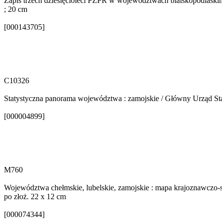
Zapis trzech dziesięcioleci PZPR w województwach bialskopodlaskim, c
; 20 cm
[000143705]
C10326
Statystyczna panorama województwa : zamojskie / Główny Urząd Sta
[000004899]
M760
Województwa chełmskie, lubelskie, zamojskie : mapa krajoznawczo-sam
po złoż. 22 x 12 cm
[000074344]