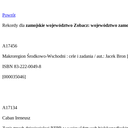
Powrót
Rekordy dla
zamojskie województwo Zobacz: województwo zamo
A17456
Makroregion Środkowo-Wschodni : cele i zadania / aut.: Jacek Bron [i 
ISBN 83-222-0049-8
[000035046]
A17134
Caban Ireneusz