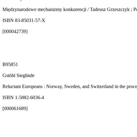
Międzynarodowe mechanizmy konkurencji / Tadeusz Grzeszczyk ; Pol
ISBN 83-85031-57-X
[000042739]
B95851
Gstöhl Sieglinde
Reluctant Europeans : Norway, Sweden, and Switzerland in the process
ISBN 1-5882-6036-4
[000061689]