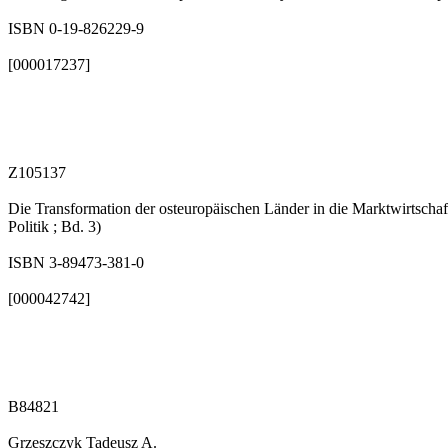
ISBN 0-19-826229-9
[000017237]
Z105137
Die Transformation der osteuropäischen Länder in die Marktwirtschaft 
Politik ; Bd. 3)
ISBN 3-89473-381-0
[000042742]
B84821
Grzeszczyk Tadeusz A.