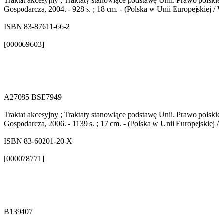
Traktat akcesyjny ; Traktaty stanowiące podstawę Unii. Prawo polsk
Gospodarcza, 2004. - 928 s. ; 18 cm. - (Polska w Unii Europejskiej
ISBN 83-87611-66-2
[000069603]
A27085 BSE7949
Traktat akcesyjny ; Traktaty stanowiące podstawę Unii. Prawo polsk
Gospodarcza, 2006. - 1139 s. ; 17 cm. - (Polska w Unii Europejskie
ISBN 83-60201-20-X
[000078771]
B139407