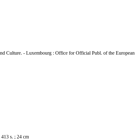
d Culture. - Luxembourg : Office for Official Publ. of the European
 413 s. ; 24 cm