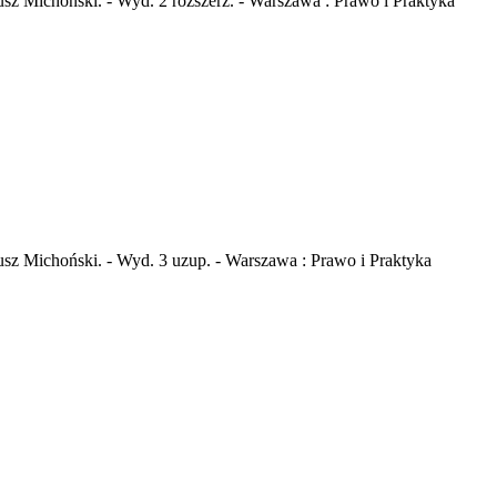
usz Michoński. - Wyd. 2 rozszerz. - Warszawa : Prawo i Praktyka
usz Michoński. - Wyd. 3 uzup. - Warszawa : Prawo i Praktyka