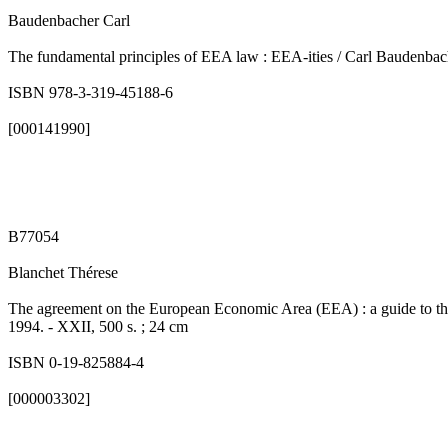
Baudenbacher Carl
The fundamental principles of EEA law : EEA-ities / Carl Baudenbach
ISBN 978-3-319-45188-6
[000141990]
B77054
Blanchet Thérese
The agreement on the European Economic Area (EEA) : a guide to the
1994. - XXII, 500 s. ; 24 cm
ISBN 0-19-825884-4
[000003302]