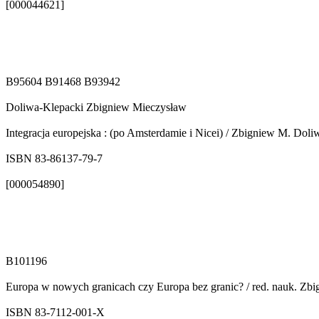
[000044621]
B95604 B91468 B93942
Doliwa-Klepacki Zbigniew Mieczysław
Integracja europejska : (po Amsterdamie i Nicei) / Zbigniew M. Doliwa
ISBN 83-86137-79-7
[000054890]
B101196
Europa w nowych granicach czy Europa bez granic? / red. nauk. Zbi
ISBN 83-7112-001-X