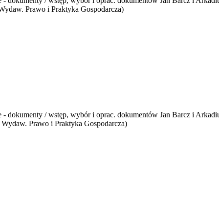
ie - dokumenty / wstęp, wybór i oprac. dokumentów Jan Barcz i Arkadi
 / Wydaw. Prawo i Praktyka Gospodarcza)
ie - dokumenty / wstęp, wybór i oprac. dokumentów Jan Barcz i Arkadi
j / Wydaw. Prawo i Praktyka Gospodarcza)