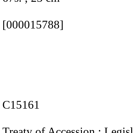
[000015788]
C15161
Treaty of Accession ; Legisl