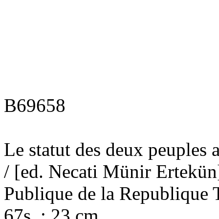
B69658
Le statut des deux peuples a
/ [ed. Necati Münir Ertekün]
Publique de la Republique 
67s. ; 23 cm