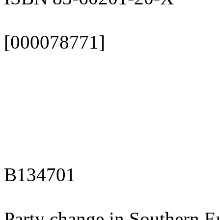
[000078771]
B134701
Party change in Southern E