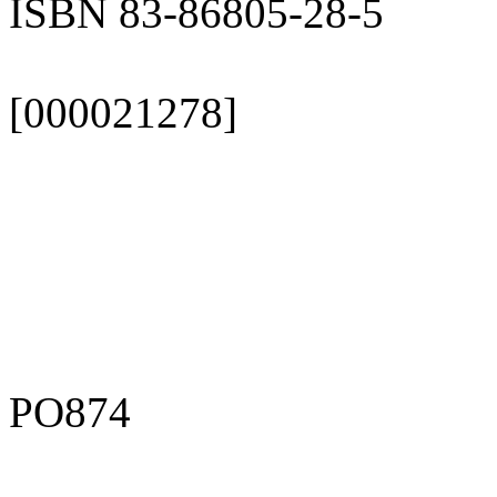
ISBN 83-86805-28-5
[000021278]
PO874