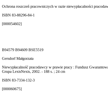
Ochrona roszczeń pracowniczych w razie niewypłacalności pracodawc
ISBN 83-88296-84-1
[000054602]
B94579 B94609 BSE5519
Gersdorf Małgorzata
Niewypłacalność pracodawcy w prawie pracy : Fundusz Gwarantowan
Grupa LexisNexis, 2002. - 188 s. ; 24 cm
ISBN 83-7334-132-3
[000060675]