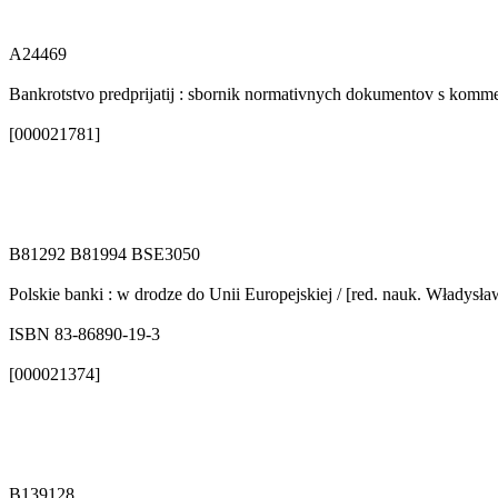
A24469
Bankrotstvo predprijatij : sbornik normativnych dokumentov s komment
[000021781]
B81292 B81994 BSE3050
Polskie banki : w drodze do Unii Europejskiej / [red. nauk. Władysław
ISBN 83-86890-19-3
[000021374]
B139128