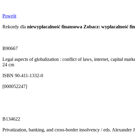
Powrót
Rekordy dla
niewypłacalność finansowa Zobacz: wypłacalność fi
B90667
Legal aspects of globalization : conflict of laws, internet, capital 
24 cm
ISBN 90-411-1332-0
[000052247]
B134622
Privatization, banking, and cross-border insolvency / eds. Alexander 