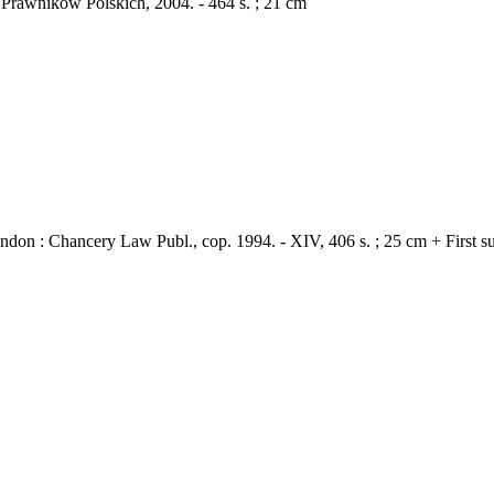
Prawników Polskich, 2004. - 464 s. ; 21 cm
don : Chancery Law Publ., cop. 1994. - XIV, 406 s. ; 25 cm + First su