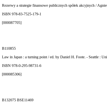
Rezerwy a strategie finansowe publicznych spółek akcyjnych / Agnies
ISBN 978-83-7525-179-1
[000087705]
B110855
Law in Japan : a turning point / ed. by Daniel H. Foote. - Seattle : 
ISBN 978-0-295-98731-6
[000085306]
B132075 BSE11469