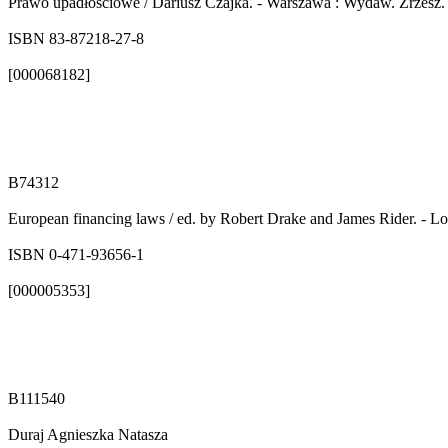
Prawo upadłościowe / Dariusz Czajka. - Warszawa : Wydaw. Zrzesz. 
ISBN 83-87218-27-8
[000068182]
B74312
European financing laws / ed. by Robert Drake and James Rider. - Lon
ISBN 0-471-93656-1
[000005353]
B111540
Duraj Agnieszka Natasza