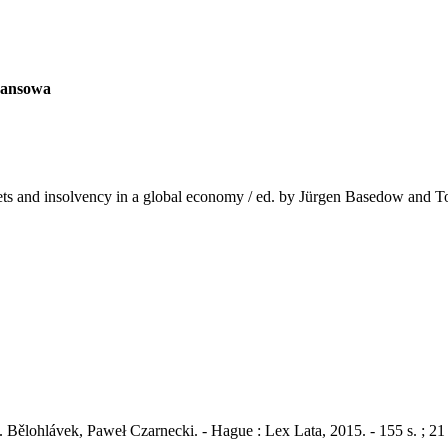
nansowa
markets and insolvency in a global economy / ed. by Jürgen Basedow and T
J. Bělohlávek, Paweł Czarnecki. - Hague : Lex Lata, 2015. - 155 s. ; 2