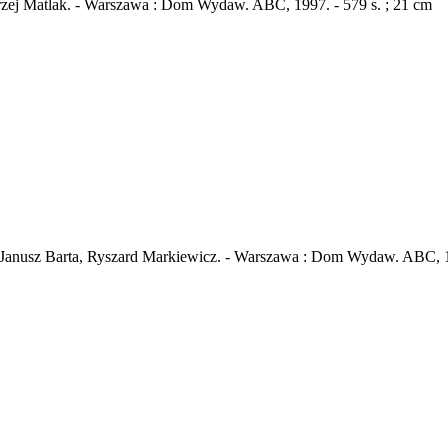
rzej Matlak. - Warszawa : Dom Wydaw. ABC, 1997. - 579 s. ; 21 cm
 Janusz Barta, Ryszard Markiewicz. - Warszawa : Dom Wydaw. ABC, 19