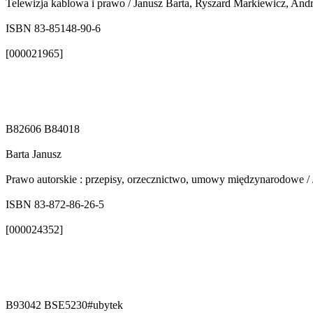
Telewizja kablowa i prawo / Janusz Barta, Ryszard Markiewicz, And
ISBN 83-85148-90-6
[000021965]
B82606 B84018
Barta Janusz
Prawo autorskie : przepisy, orzecznictwo, umowy międzynarodowe /
ISBN 83-872-86-26-5
[000024352]
B93042 BSE5230#ubytek