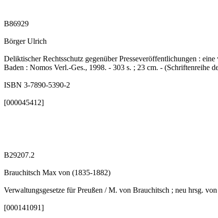
B86929
Börger Ulrich
Deliktischer Rechtsschutz gegenüber Presseveröffentlichungen : ein
Baden : Nomos Verl.-Ges., 1998. - 303 s. ; 23 cm. - (Schriftenreihe 
ISBN 3-7890-5390-2
[000045412]
B29207.2
Brauchitsch Max von (1835-1882)
Verwaltungsgesetze für Preußen / M. von Brauchitsch ; neu hrsg. von 
[000141091]