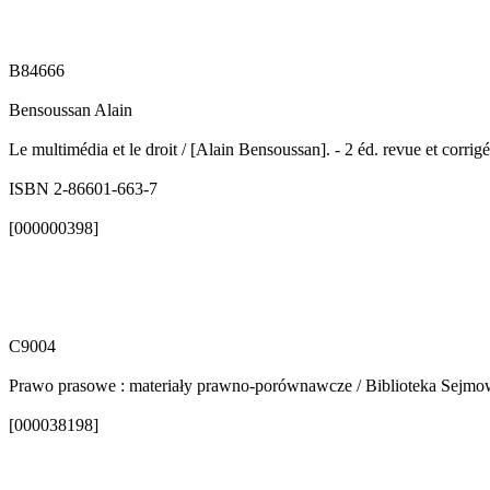
B84666
Bensoussan Alain
Le multimédia et le droit / [Alain Bensoussan]. - 2 éd. revue et corri
ISBN 2-86601-663-7
[000000398]
C9004
Prawo prasowe : materiały prawno-porównawcze / Biblioteka Sejmowa.
[000038198]