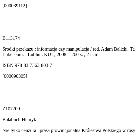
[000039112]
B113174
Środki przekazu : informacja czy manipulacja / red. Adam Balicki
Lubelskim. - Lublin : KUL, 2008. - 260 s. ; 21 cm
ISBN 978-83-7363-803-7
[000090305]
Z107709
Bałabuch Henryk
Nie tylko cenzura : prasa prowincjonalna Królestwa Polskiego w ros