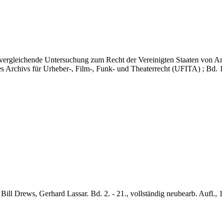
e vergleichende Untersuchung zum Recht der Vereinigten Staaten von A
des Archivs für Urheber-, Film-, Funk- und Theaterrecht (UFITA) ; Bd. 
Bill Drews, Gerhard Lassar. Bd. 2. - 21., vollständig neubearb. Aufl., 