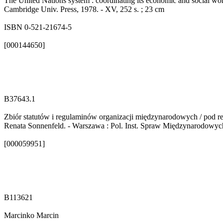
The United Nations system : coordinating its economic and social wor
Cambridge Univ. Press, 1978. - XV, 252 s. ; 23 cm
ISBN 0-521-21674-5
[000144650]
B37643.1
Zbiór statutów i regulaminów organizacji międzynarodowych / pod re
Renata Sonnenfeld. - Warszawa : Pol. Inst. Spraw Międzynarodowych,
[000059951]
B113621
Marcinko Marcin