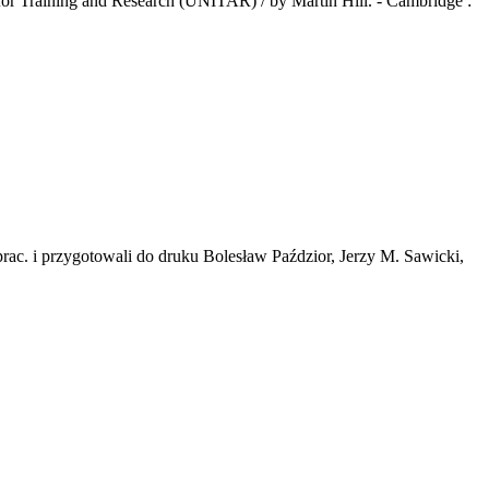
e for Training and Research (UNITAR) / by Martin Hill. - Cambridge :
rac. i przygotowali do druku Bolesław Paździor, Jerzy M. Sawicki,