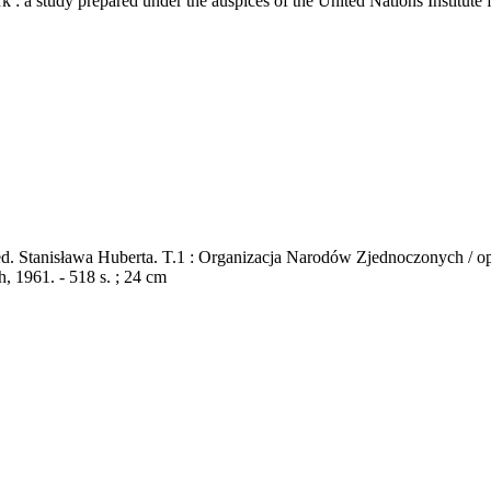
k : a study prepared under the auspices of the United Nations Institut
d. Stanisława Huberta. T.1 : Organizacja Narodów Zjednoczonych / op
 1961. - 518 s. ; 24 cm