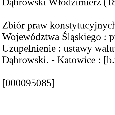
Dąbrowski Włodzimierz (1
Zbiór praw konstytucyjnych
Województwa Śląskiego : p
Uzupełnienie : ustawy walu
Dąbrowski. - Katowice : [b.w
[000095085]