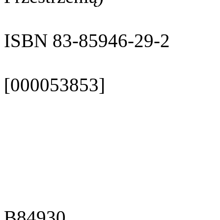
ISBN 83-85946-29-2
[000053853]
B84930