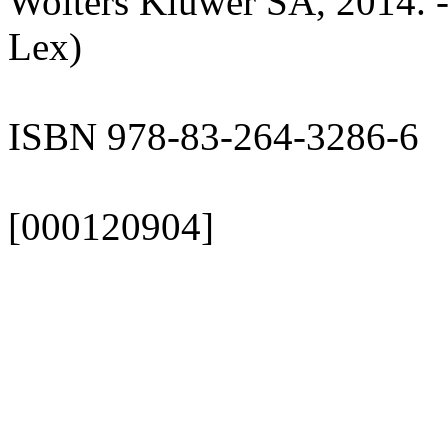
Wolters Kluwer SA, 2014. -
Lex)
ISBN 978-83-264-3286-6
[000120904]