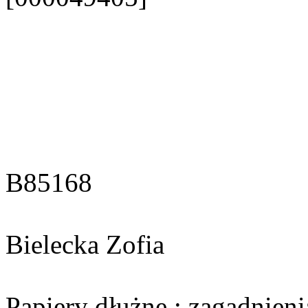
B85168
Bielecka Zofia
Papiery dłużne : zagadnieni