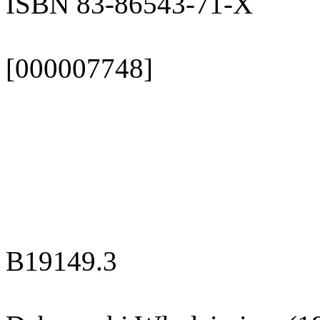
ISBN 83-86543-71-X
[000007748]
B19149.3